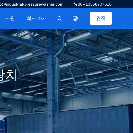
fo@industrial-pressurewasher.com
86--13558707610
자원
회사 소개
견적
描述
장치