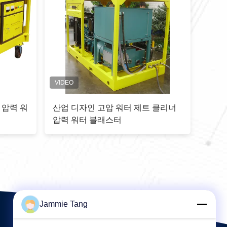
r 산업용 물 제트 청소 기계
600bar 75kw 트롤리 고압
진
고압 워터젯 세척기
Jammie Tang