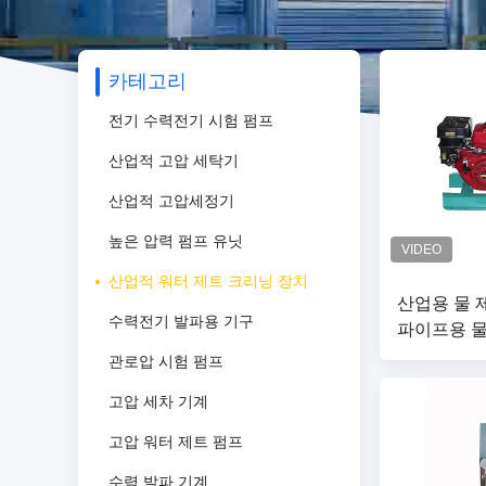
카테고리
전기 수력전기 시험 펌프
산업적 고압 세탁기
산업적 고압세정기
높은 압력 펌프 유닛
산업적 워터 제트 크리닝 장치
산업용 물 
수력전기 발파용 기구
파이프용 물
관로압 시험 펌프
고압 세차 기계
고압 워터 제트 펌프
수력 발파 기계