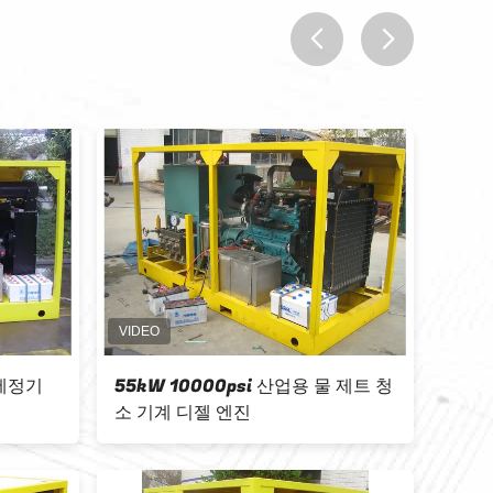
prev
next
 제트 청소 기계 열 교환기
녹 배 선체 세정을 위한 ISO90
 물 블래스터 장비
압 하수구 분사 기계