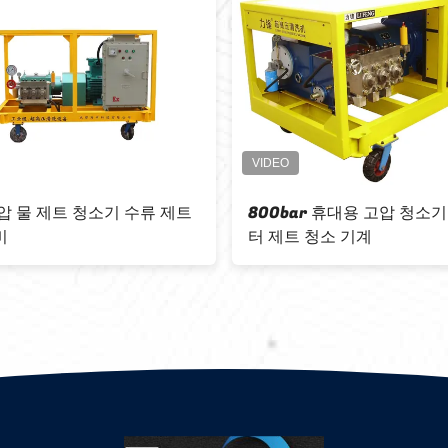
력 워
산업 디자인 고압 워터 제트 클리너
630Ba
압력 워터 블래스터
디젤 엔