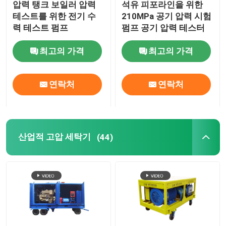
압력 탱크 보일러 압력
석유 피포라인을 위한
테스트를 위한 전기 수
210MPa 공기 압력 시험
산업적 연무기
력 테스트 펌프
펌프 공기 압력 테스터
최고의 가격
최고의 가격
고압 세탁기 부속물
연락처
연락처
고압 플런저 펌프
산업적 고압 세탁기
(44)