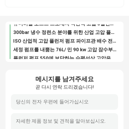
300bar 냉수 정련소 분야를 위한 산업 고압 플런저 펌프
ISO 산업적 고압 플런저 펌프 파이프관 배수 전투기 하수구 크리닝 장치
공장 투어
세정 펌프를 내뿜는 76L/ 민 90 kw 고압 잠수부 물 펌프 물
플런저 펌프 550에 보답하는 수평선상 고압은 90 kw 물 총을 방해합니다
품질 관리
부식 방지 녹 페인트 고압 잠수부 펌프 물 총 분명한 이전
30 kw 1000 바 물 총 기계 하이드로블 라스트 고압세척기 디젤 엔진 드라이브
저희와 연락
녹 표면 제거를 위한 수력전기 발파용 기구 워터 제트 수력전기 총
펌프 분사 드레인 크리닝 장치를 하이드로블라스팅 55 kw 수력전기 발파용 기구
뉴스
90kw 하이드로 블라스팅 장비 산업용 워터젯 클리너 기계 도로 마 제거
메시지를 남겨주세요
녹 제거를 위한 산업적 극단적 고압 하이드로 블라스팅 기계 1000 바
곧 다시 연락 드리겠습니다!
기계 수력전기 총을 내뿜는 132 kw 디젤 엔진 고압수
전기 수력전기 시험 펌프
근해인 단위 바닷물 흡입 펌프를 내뿜는 20000psi 고압 펌프 장치 물
ATEX ZONE 2 고압 펌프 장치 해양 워터 제트 펌프
산업적 고압 세탁기
근해 세정을 위한 지역 2 워터 제트 단위 고압 펌프 단위 400L/Min 140 바
1200bar ATEX 구역 2 폭발 방지 압력 세척기 석유 광장 파이프 라인 청소
산업적 고압세정기