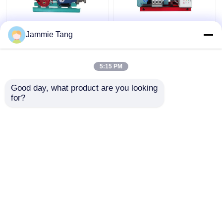
Jammie Tang
산업용 물 제트 청소 기
녹 배 선체 세정을 위한
계 열 교환기 파이프용
ISO9001 고압 하수구
물 블래스터 장비
분사 기계
5:15 PM
최고의 가격
최고의 가격
Good day, what product are you looking 
for?
연락처
연락처
더 많은 것을 전망하십시
오
Desktop Site
홈
사이트맵
연락처
사이트맵
개인정보 보호 정책